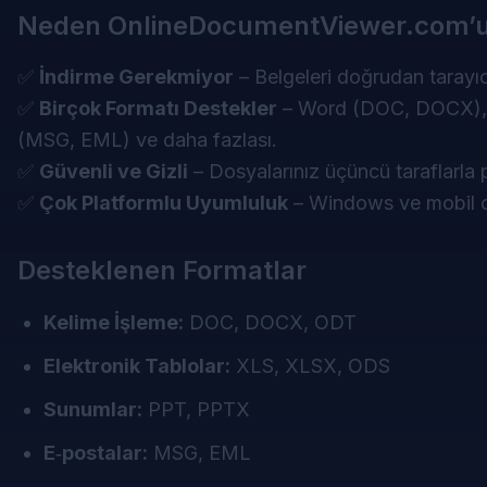
Neden OnlineDocumentViewer.com’u 
✅
İndirme Gerekmiyor
– Belgeleri doğrudan tarayıc
✅
Birçok Formatı Destekler
– Word (DOC, DOCX), O
(MSG, EML) ve daha fazlası.
✅
Güvenli ve Gizli
– Dosyalarınız üçüncü taraflarla p
✅
Çok Platformlu Uyumluluk
– Windows ve mobil ci
Desteklenen Formatlar
Kelime İşleme:
DOC, DOCX, ODT
Elektronik Tablolar:
XLS, XLSX, ODS
Sunumlar:
PPT, PPTX
E‑postalar:
MSG, EML