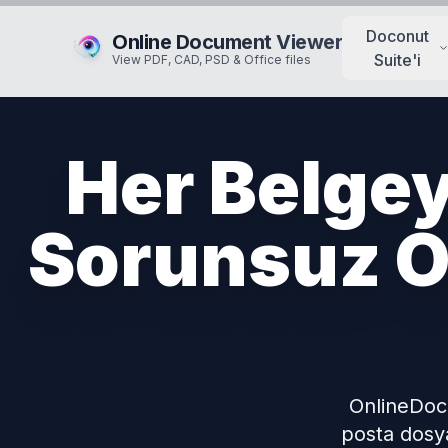
Doconut
Online Document Viewer
Suite'i
View PDF, CAD, PSD & Office files
Her Belgey
Sorunsuz O
OnlineDoc
posta dosya