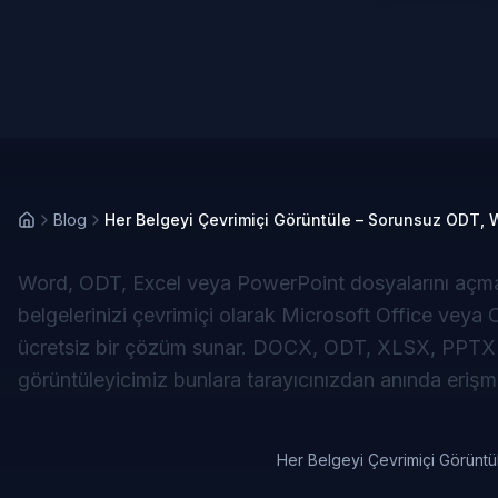
Blog
Her Belgeyi Çevrimiçi Görüntüle – Sorunsuz ODT, 
Word, ODT, Excel veya PowerPoint dosyalarını aç
belgelerinizi çevrimiçi olarak Microsoft Office veya
ücretsiz bir çözüm sunar. DOCX, ODT, XLSX, PPTX y
görüntüleyicimiz bunlara tarayıcınızdan anında erişme
Her Belgeyi Çevrimiçi Görünt