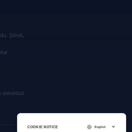
rdu. Şimdi,
ital
n sorunsuz
COOKIE NOTICE