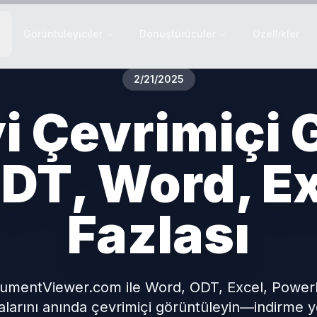
Görüntüleyiciler
Dönüştürücüler
Özellikler
2/21/2025
i Çevrimiçi 
DT, Word, Ex
Fazlası
umentViewer.com ile Word, ODT, Excel, PowerP
larını anında çevrimiçi görüntüleyin—indirme y