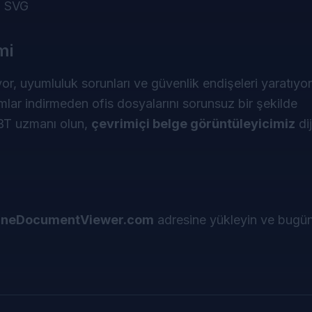
, SVG
mi
iyor, uyumluluk sorunları ve güvenlik endişeleri yaratıyo
ar indirmeden ofis dosyalarını sorunsuz bir şekilde
a BT uzmanı olun,
çevrimiçi belge görüntüleyicimiz
dij
ineDocumentViewer.com
adresine yükleyin ve bugü