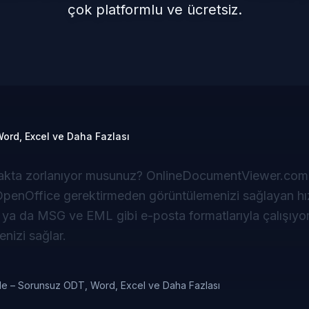
çok platformlu ve ücretsiz.
Word, Excel ve Daha Fazlası
makta zorlanıyor musunuz? OnlineDocumentViewer.com
 OpenOffice gerektirmeden görüntülemenizi sağlayan hız
a da MSG ve EML gibi e-posta formatlarıyla çalışıyor
nizi sağlar.
üle – Sorunsuz ODT, Word, Excel ve Daha Fazlası