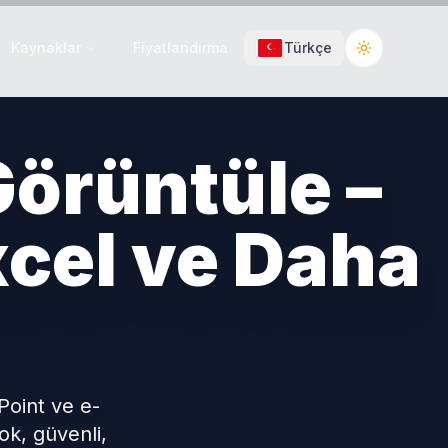
Kaynaklar
Fiyatlandırma
Türkçe
Toggle the
Görüntüle –
cel ve Daha
oint ve e-
ok, güvenli,