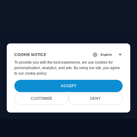
COOKIE NOTICE
To provide you with the best experience, we use cookies for
personalization, analytics, and ads. By using our site, you agree
to
our cookie policy
.
ACCEPT
CUSTOMIZE
DENY