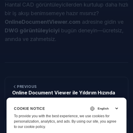
Hantal CAD görüntüleyicilerden kurtulup daha hızlı
bir iş akışı benimsemeye hazır mısınız?
OnlineDocumentViewer.com
adresine gidin ve
DWG görüntüleyiciyi
bugün deneyin—ücretsiz,
anında ve zahmetsiz.
PREVIOUS
Online Document Viewer ile Yıldırım Hızında
PDF Görüntüleme Deneyimi
COOKIE NOTICE
To provide you with the best experience, we use cookies for
personalization, analytics, and ads. By using our site, you agree
to
our cookie policy
.
NEXT