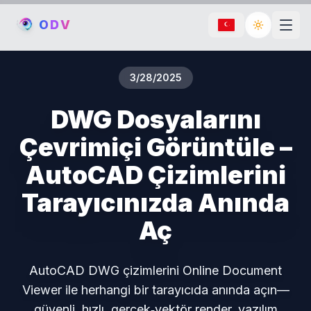
O
D
V
Toggle th
3/28/2025
DWG Dosyalarını
Çevrimiçi Görüntüle –
AutoCAD Çizimlerini
Tarayıcınızda Anında
Aç
AutoCAD DWG çizimlerini Online Document
Viewer ile herhangi bir tarayıcıda anında açın—
güvenli, hızlı, gerçek‑vektör render, yazılım