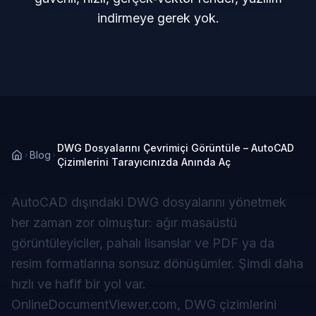
indirmeye gerek yok.
DWG Dosyalarını Çevrimiçi Görüntüle – AutoCAD
Blog
Çizimlerini Tarayıcınızda Anında Aç
AutoCAD dışındaki DWG dosyalarını yönetmek
her zaman zor olmuştur: ağır masaüstü
görüntüleyiciler, pahalı lisanslar ve PDF ya da
resim formatlarına sonsuz dönüşümler. Şimdi daha
hızlı ve hafif bir yol var.
OnlineDocumentViewer.com, DWG çizimlerini