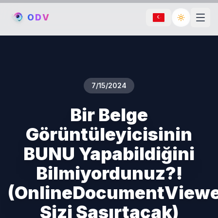
O
D
V
Toggle th
7/15/2024
Bir Belge
Görüntüleyicisinin
BUNU Yapabildiğini
Bilmiyordunuz?!
(OnlineDocumentView
Sizi Şaşırtacak)