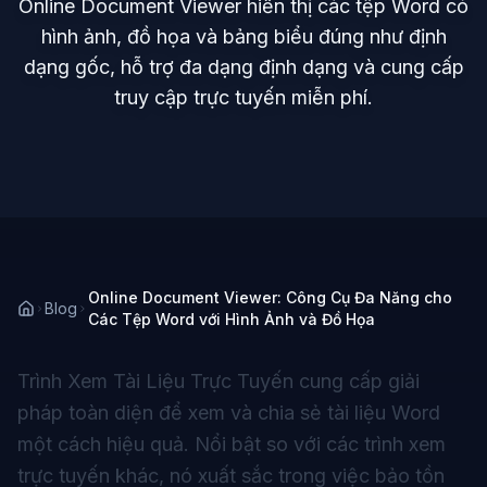
Online Document Viewer hiển thị các tệp Word có
hình ảnh, đồ họa và bảng biểu đúng như định
dạng gốc, hỗ trợ đa dạng định dạng và cung cấp
truy cập trực tuyến miễn phí.
Online Document Viewer: Công Cụ Đa Năng cho
Blog
Các Tệp Word với Hình Ảnh và Đồ Họa
Trình Xem Tài Liệu Trực Tuyến
cung cấp giải
pháp toàn diện để xem và chia sẻ tài liệu Word
một cách hiệu quả. Nổi bật so với các trình xem
trực tuyến khác, nó xuất sắc trong việc bảo tồn