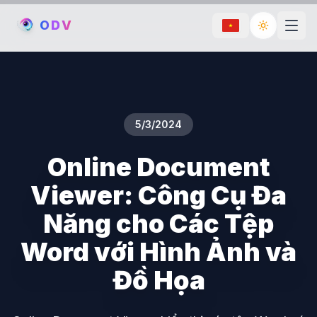
O
D
V
Toggle th
5/3/2024
Online Document
Viewer: Công Cụ Đa
Năng cho Các Tệp
Word với Hình Ảnh và
Đồ Họa