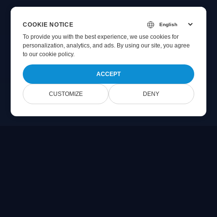
COOKIE NOTICE
To provide you with the best experience, we use cookies for
personalization, analytics, and ads. By using our site, you agree
to
our cookie policy
.
ACCEPT
CUSTOMIZE
DENY