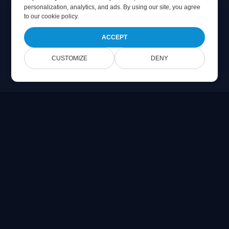
personalization, analytics, and ads. By using our site, you agree
to
our cookie policy
.
ACCEPT
CUSTOMIZE
DENY
Online Document Viewer
在浏览器中直接查看 PDF、CAD、PSD 和 Office 文件