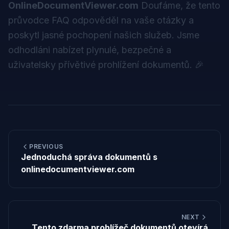
OnlineDocumentViewer.com
Doufáme, že tento
průvodce FAQ odpověděl na vaše otázky a
poskytl jasné pochopení našich služeb. Jsme
odhodláni nabízet plynulé, bezpečné a
uživatelsky přívětivé prohlížení dokumentů. 🎉
PREVIOUS
Jednoduchá správa dokumentů s
onlinedocumentviewer.com
NEXT
Tento zdarma prohlížeč dokumentů otevírá