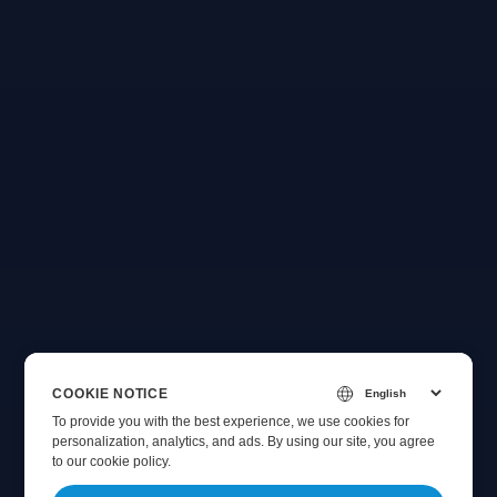
COOKIE NOTICE
To provide you with the best experience, we use cookies for
personalization, analytics, and ads. By using our site, you agree
to
our cookie policy
.