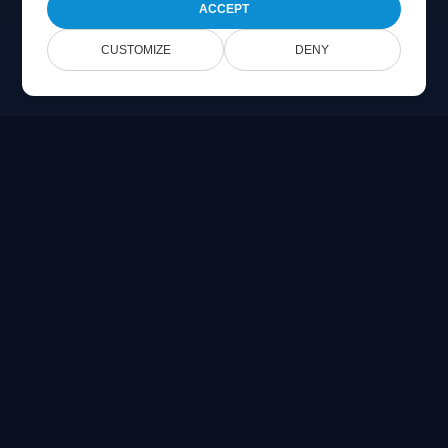
ACCEPT
CUSTOMIZE
DENY
Online Document Viewer
Prohlédněte si soubory PDF, CAD, PSD a Office přímo ve
svém prohlížeči
Built for developers