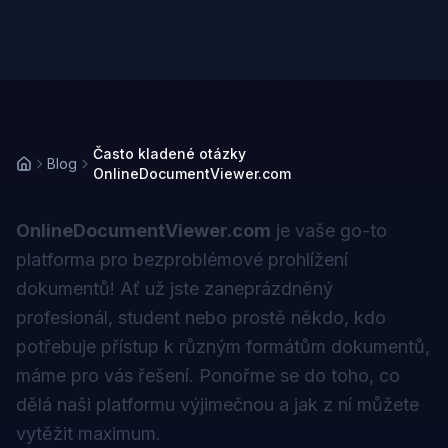
Často kladené otázky
Blog
OnlineDocumentViewer.com
OnlineDocumentViewer.com
je vaše go-to
platforma pro bezproblémové prohlížení
dokumentů! Ať už jste zaneprázdněný
profesionál, student nebo prostě někdo, kdo
potřebuje přístup k různým formátům dokumentů,
máme pro vás řešení. Ponořme se do toho, co
dělá naši platformu výjimečnou a jak z ní můžete
vytěžit maximum.