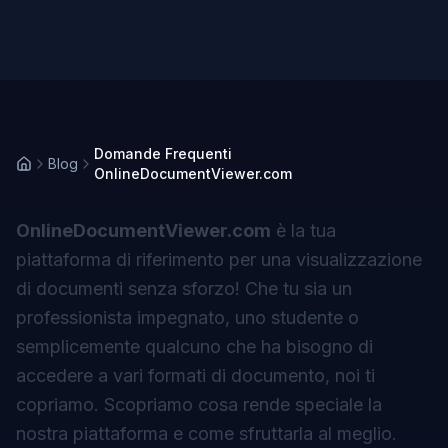
Domande Frequenti
Blog
OnlineDocumentViewer.com
OnlineDocumentViewer.com
è la tua
piattaforma di riferimento per una visualizzazione
di documenti senza sforzo! Che tu sia un
professionista impegnato, uno studente o
semplicemente qualcuno che ha bisogno di
accedere a vari formati di documento, noi ti
copriamo. Scopriamo cosa rende speciale la
nostra piattaforma e come sfruttarla al meglio.