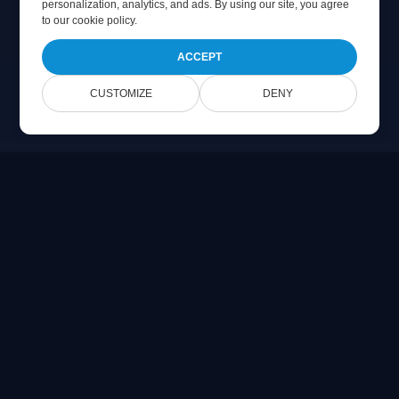
personalization, analytics, and ads. By using our site, you agree
to
our cookie policy
.
ACCEPT
CUSTOMIZE
DENY
Online Document Viewer
Visualizza PDF, CAD, PSD & file Office direttamente nel tuo
browser