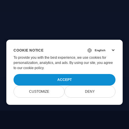
COOKIE NOTICE
To provide you with the best experience, we use cookies for
personalization, analytics, and ads. By using our site, you agree
to
our cookie policy
.
ACCEPT
CUSTOMIZE
DENY