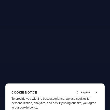
COOKIE NOTICE
To provide you with the best experience, we use cookies for
personalization, analytics, and ads. By using our site, you agree
to
our cookie policy
.