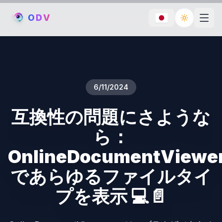
O
D
V
Toggle th
6/11/2024
互換性の問題にさような
ら：
OnlineDocumentViewe
であらゆるファイルタイ
プを表示 💻📄