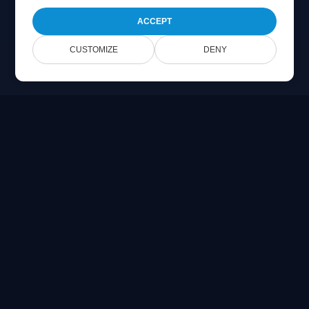
ACCEPT
CUSTOMIZE
DENY
Online Document Viewer
PDF、CAD、PSD、Office ファイルをブラウザで直接表示
Built for developers