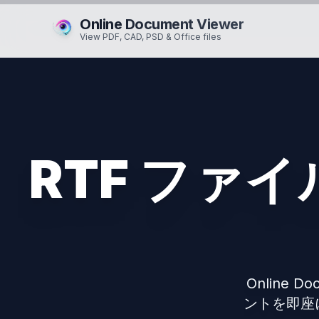
Online Document Viewer
View PDF, CAD, PSD & Office files
RTF ファ
Online 
ントを即座