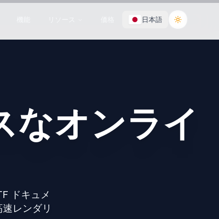
機能
リソース
価格
日本語
Toggle the
レスなオンライ
RTF ドキュメ
高速レンダリ