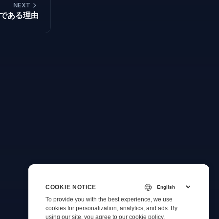
NEXT
である理由
COOKIE NOTICE
To provide you with the best experience, we use
cookies for personalization, analytics, and ads. By
using our site, you agree to
our cookie policy
.