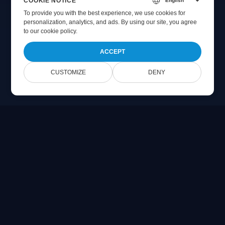
COOKIE NOTICE
To provide you with the best experience, we use cookies for
personalization, analytics, and ads. By using our site, you agree
to
our cookie policy
.
ACCEPT
CUSTOMIZE
DENY
Online Document Viewer