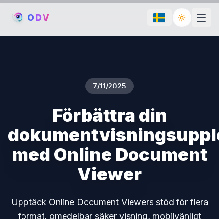
O
D
V
Toggle th
7/11/2025
Förbättra din
dokumentvisningsuppl
med Online Document
Viewer
Upptäck Online Document Viewers stöd för flera
format, omedelbar säker visning, mobilvänligt