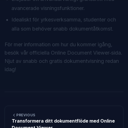
avancerade visningsfunktioner.
Idealiskt för yrkesverksamma, studenter och
alla som behöver snabb dokumentåtkomst.
För mer information om hur du kommer igång,
besök vår officiella
Online Document Viewer‑sida
.
Njut av snabb och gratis dokumentvisning redan
idag!
PREVIOUS
Transformera ditt dokumentflöde med Online
Document Viewer