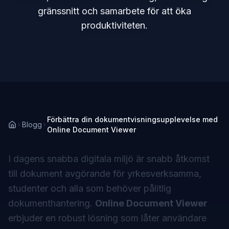
gränssnitt och samarbete för att öka
produktiviteten.
Förbättra din dokumentvisningsupplevelse med
Blogg
Online Document Viewer
I dagens snabba digitala miljö är snabb åtkomst
till dokument avgörande för yrkesverksamma,
studenter och alla som behöver pålitlig
dokumenthantering.
Online Document Viewer
erbjuder en robust lösning som låter användare