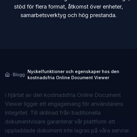
stöd för flera format, åtkomst över enheter,
samarbetsverktyg och hög prestanda.
Nyckelfunktioner och egenskaper hos den
Blogg
kostnadsfria Online Document Viewer
I hjärtat av den kostnadsfria Online Document
Viewer ligger ett engagemang för användarens
integritet. Till skillnad från traditionella
dokumentvisare garanterar vår plattform att
uppladdade dokument inte lagras på våra servrar.