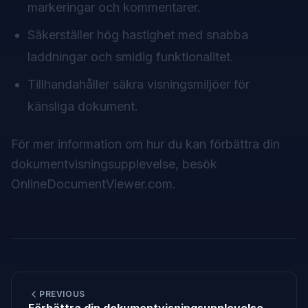
markeringar och kommentarer.
Säkerställer hög hastighet med snabba
laddningar och smidig funktionalitet.
Tillhandahåller säkra visningsmiljöer för
känsliga dokument.
För mer information om hur du kan förbättra din
dokumentvisningsupplevelse, besök
OnlineDocumentViewer.com
.
PREVIOUS