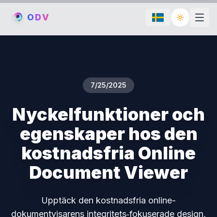
O
D
V
Toggle th
7/25/2025
Nyckelfunktioner och
egenskaper hos den
kostnadsfria Online
Document Viewer
Upptäck den kostnadsfria online-
dokumentvisarens integritets‑fokuserade design,