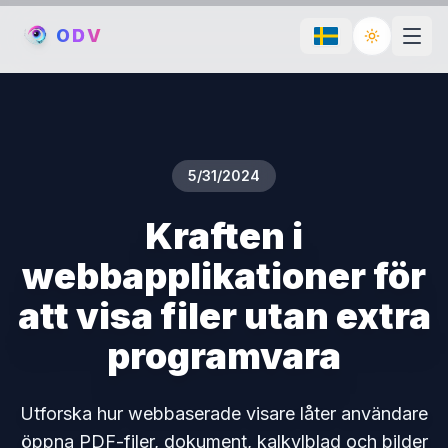
O
D
V
Toggle th
5/31/2024
Kraften i
webbapplikationer för
att visa filer utan extra
programvara
Utforska hur webbaserade visare låter användare
öppna PDF-filer, dokument, kalkylblad och bilder