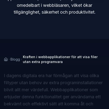
omedelbart i webbläsaren, vilket ökar
tillgänglighet, säkerhet och produktivitet.
Kraften i webbapplikationer för att visa filer
Blogg
utan extra programvara
I dagens digitala era har förmågan att visa olika
filtyper utan behov av extra programinstallationer
blivit allt mer värdefull. Webbapplikationer som
erbjuder denna funktionalitet ger användarna ett
bekvämt och effektivt sätt att komma åt och