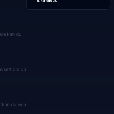
5. Gratis 💰
are
kan du
avsett om du
t kan du visa