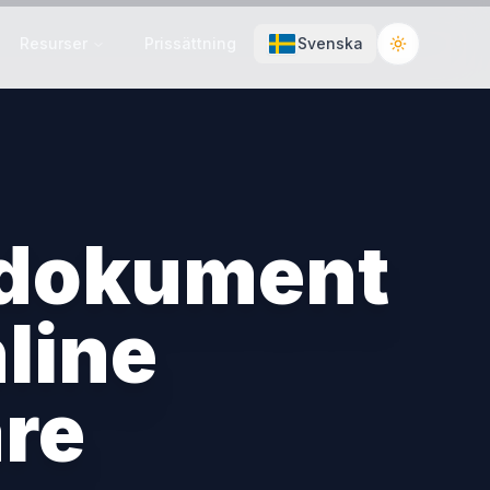
Resurser
Prissättning
Svenska
Toggle the
a dokument
line
re