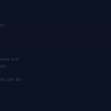
och
censer och
fri.
wer.com
för