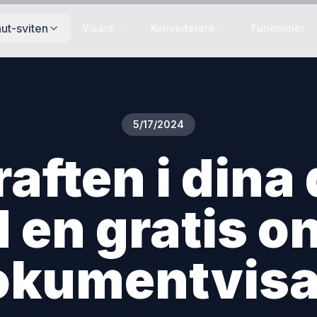
ut-sviten
Visare
Konverterare
Funktioner
5/17/2024
raften i din
 en gratis on
okumentvisa