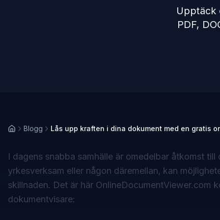
Upptäck 
PDF, DOC
Blogg
Lås upp kraften i dina dokument med en gratis 
I dagens snabba samhälle är omedelbar åtkomst till
yrkesverksam eller någon däremellan, kan möjlighet
skillnaden. Det är här
OnlineDocumentViewer.com
ko
dokumentvisare: