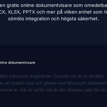
en gratis online dokumentvisare som omedelba
X, XLSX, PPTX och mer på vilken enhet som h
sömlös integration och högsta säkerhet.
online dokumentvisare
 dina dokument avgörande. Oavsett om du är student,
en att snabbt visa och arbeta med Microsoft‑dokument
mmer in. Här är varför det är det ultimata valet för en 