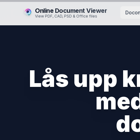
Online Document Viewer
Docon
View PDF, CAD, PSD & Office files
Lås upp k
med
d