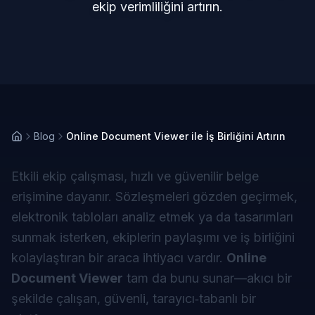
ekip verimliliğini artırın.
Blog
Online Document Viewer ile İş Birliğini Artırın
Etkili ekip çalışması, hızlı ve güvenilir belge
erişimine dayanır. Sözleşmeleri gözden geçirmek,
elektronik tabloları analiz etmek ya da tasarımları
sunmak isterken, ekiplerin paylaşımı ve iş birliğini
kolaylaştıran bir araca ihtiyacı vardır.
Online
Document Viewer
tam da bunu sunar—akıcı bir
şekilde çalışan, güvenli, tarayıcı‑tabanlı bir