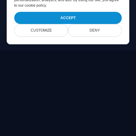
personalization, analytics, and ads. By using our site, you agree
to
our cookie policy
.
ACCEPT
CUSTOMIZE
DENY
Online Document Viewer
PDF, CAD, PSD ve Office dosyalarını doğrudan tarayıcınızda
görüntüleyin