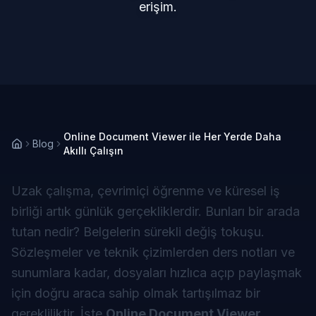
erişim.
Online Document Viewer ile Her Yerde Daha
Blog
Akıllı Çalışın
Uzak çalışma, çevrimiçi öğrenme ve küresel iş
birliği artık günlük gerçekliklerdir. Bunları bir arada
tutan nedir? Belgelerin sürekli değiş tokuşu.
Sözleşmeler ve teknik çizimlerden ders notları ve
sunumlara kadar, dosyaları hızlıca açıp paylaşmak
için doğru araca sahip olmak tartışılmaz bir
gerekliliktir. İşte
Online Document Viewer