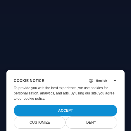
COOKIE NOTICE
To provide you with the best experience, we use cookies for
personalization, analytics, and ads. By using our site, you agree
to
our cookie policy
.
ACCEPT
CUSTOMIZE
DENY