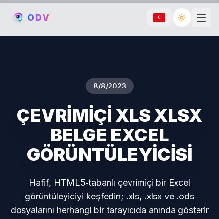
O
D
V
Toggle th
8/8/2023
ÇEVRİMİÇİ XLS XLSX
BELGE EXCEL
GÖRÜNTÜLEYİCİSİ
Hafif, HTML5‑tabanlı çevrimiçi bir Excel
görüntüleyiciyi keşfedin; .xls, .xlsx ve .ods
dosyalarını herhangi bir tarayıcıda anında gösterir