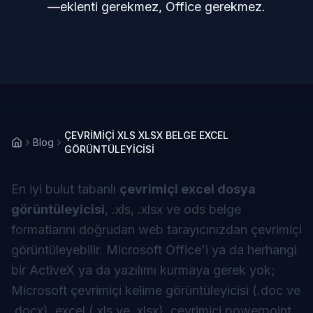
—eklenti gerekmez, Office gerekmez.
ÇEVRİMİÇİ XLS XLSX BELGE EXCEL
Blog
GÖRÜNTÜLEYİCİSİ
En iyi bulut tabanlı
çevrimiçi excel dosya
görüntüleyicisi
, .xls, .xlsx ve ods belge
formatlarını doğrudan web tarayıcınızdan çevrimiçi
görüntüleyebilir. Microsoft Office'i ya da herhangi
bir ActiveX ya da yazılımı kurmaya gerek yok;
Microsoft
çevrimiçi kelime görüntüleyicisi
(.doc ve
.docx), excel (.xls ve .xlsx),
çevrimiçi powerpoint