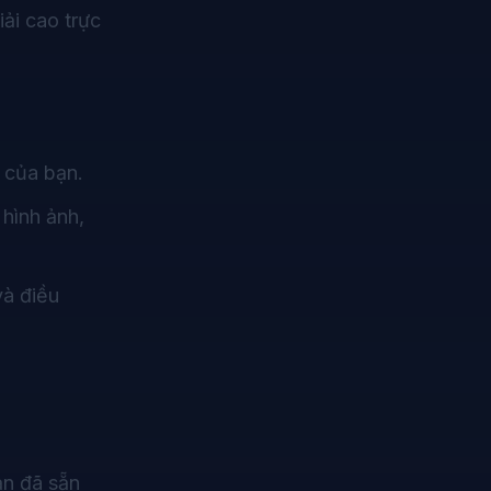
ải cao trực
 của bạn.
 hình ảnh,
và điều
ạn đã sẵn