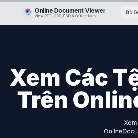
Online Document Viewer
Bộ D
View PDF, CAD, PSD & Office files
Xem Các Tệ
Trên Onli
Xem 
OnlineDocu