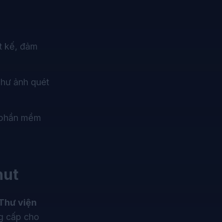
ết kế, đảm
như ảnh quét
p phần mềm
nut
Thư viện
g cấp cho