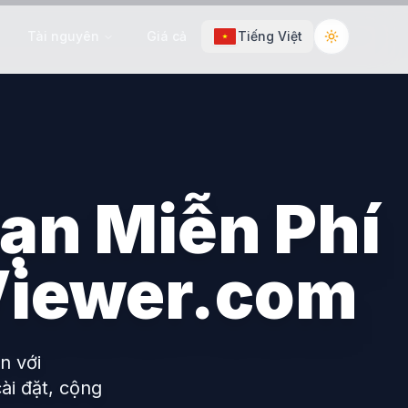
Tài nguyên
Giá cả
Tiếng Việt
Toggle the
ạn Miễn Phí
Viewer.com
n với
i đặt, cộng