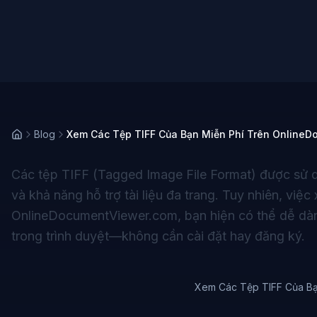
Blog
Xem Các Tệp TIFF Của Bạn Miễn Phí Trên Online
Các tệp TIFF (Tagged Image File Format) được sử d
và khả năng hỗ trợ tài liệu đa trang. Tuy nhiên, v
OnlineDocumentViewer.com, bạn hiện có thể dễ dàng
trong trình duyệt—không cần cài đặt hay đăng ký.
Xem Các Tệp TIFF Của Bạ