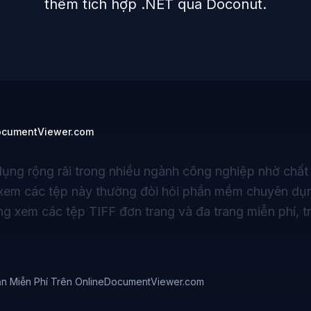
thêm tích hợp .NET qua Doconut.
DocumentViewer.com
ụng rộng rãi trong nhiều ngành công nghiệp nhờ chất
iệc xem các tệp này thường đòi hỏi phần mềm chuyên dụ
 xem các tệp TIFF đơn trang và đa trang miễn phí, tr
n Miễn Phí Trên OnlineDocumentViewer.com