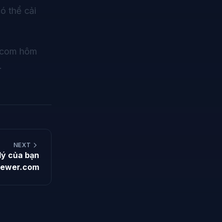
ó thể cải
.com
hôm
.
NEXT
lý của bạn
iewer.com