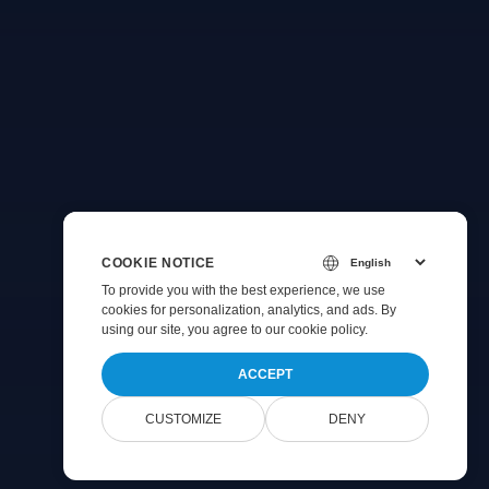
COOKIE NOTICE
To provide you with the best experience, we use
cookies for personalization, analytics, and ads. By
using our site, you agree to
our cookie policy
.
ACCEPT
CUSTOMIZE
DENY