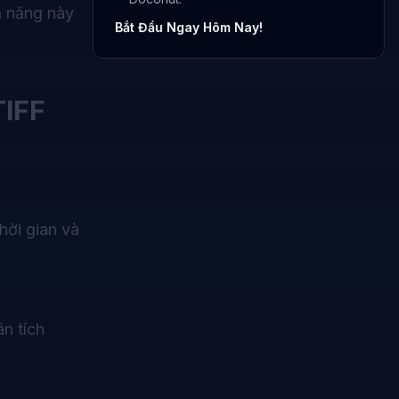
ả năng này
Bắt Đầu Ngay Hôm Nay!
TIFF
hời gian và
n tích