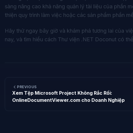
sàng nâng cao khả năng quản lý tài liệu của phần
thiện quy trình làm việc hoặc các sản phẩm phần m
Hãy thử ngay bây giờ và khám phá tương lai của việc 
nay, và tìm hiểu cách Thư viện .NET Doconut có th
PREVIOUS
Xem Tệp Microsoft Project Không Rắc Rối:
OnlineDocumentViewer.com cho Doanh Nghiệp