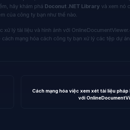
 mềm, hãy khám phá
Doconut
.NET Library
và xem nó c
ềm của công ty bạn như thế nào.
xử lý tài liệu và hình ảnh với
OnlineDocumentViewer
ể cách mạng hóa cách công ty bạn xử lý các tệp dự án
Cách mạng hóa việc xem xét tài liệu pháp 
với OnlineDocumentV