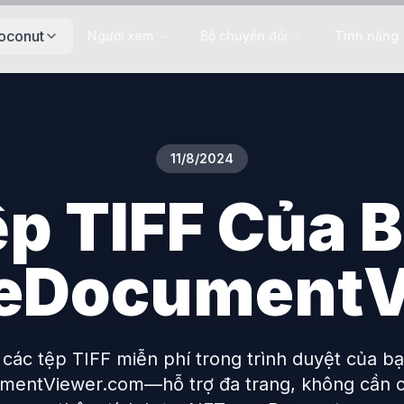
oconut
Người xem
Bộ chuyển đổi
Tính năng
11/8/2024
p TIFF Của B
neDocument
các tệp TIFF miễn phí trong trình duyệt của bạ
mentViewer.com—hỗ trợ đa trang, không cần cà