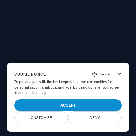
COOKIE NOTICE
To provide you with the best experience, we use cookies for
personalization, analytics, and ads. By using our site, you agree
to
our cookie policy
.
ACCEPT
CUSTOMIZE
DENY