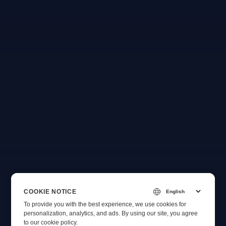
COOKIE NOTICE
To provide you with the best experience, we use cookies for
personalization, analytics, and ads. By using our site, you agree
to
our cookie policy
.