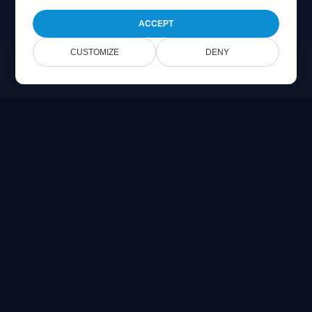
ACCEPT
CUSTOMIZE
DENY
Online Document Viewer
在浏览器中直接查看 PDF、CAD、PSD 和 Office 文件
Built for developers