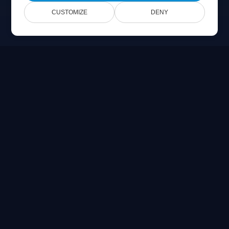
CUSTOMIZE
DENY
Online Document Viewer
PDF、CAD、PSD、Office ファイルをブラウザで直接表示
Built for developers
Popular Viewers