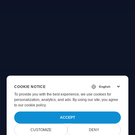
COOKIE NOTICE
To provide you with the best experience, we use cookies for
personalization, analytics, and ads. By using our site, you agree
to
our cookie policy
.
ACCEPT
CUSTOMIZE
DENY