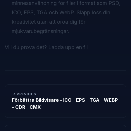
minnesanvändning för filer i format som PSD,
ICO, EPS, TGA och WebP. Släpp loss din
kreativitet utan att oroa dig för
mjukvarubegränsningar.
Vill du prova det?
Ladda upp en fil
PREVIOUS
Förbättra Bildvisare - ICO - EPS - TGA - WEBP
- CDR - CMX