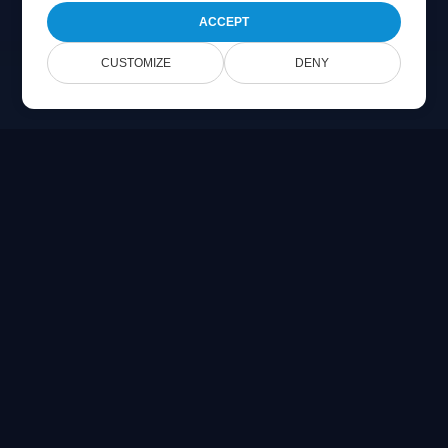
ACCEPT
CUSTOMIZE
DENY
Online Document Viewer
Visa PDF, CAD, PSD och Office-filer direkt i din webbläsare
Built for developers