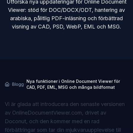
Utforska nya uppdateringar för Online Document
Viewer: stöd för DOC/DOCX/ODT, hantering av
arabiska, pålitlig PDF-inläsning och förbättrad
visning av CAD, PSD, WebP, EML och MSG.
Nya funktioner i Online Document Viewer för
Blogg
CAD, PDF, EML, MSG och många bildformat
Vi är glada att introducera den senaste versionen
av OnlineDocumentViewer.com, drivet av
Doconut, och den kommer med en rad
förbättringar som tar din mjukvaruupplevelse till