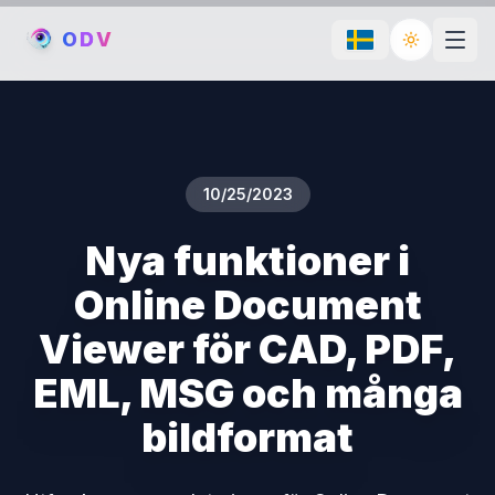
O
D
V
Toggle th
10/25/2023
Nya funktioner i
Online Document
Viewer för CAD, PDF,
EML, MSG och många
bildformat