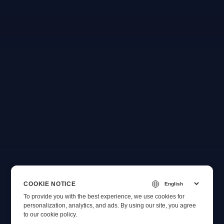
COOKIE NOTICE
To provide you with the best experience, we use cookies for
personalization, analytics, and ads. By using our site, you agree
to
our cookie policy
.